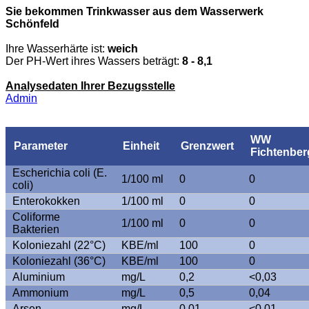
Sie bekommen Trinkwasser aus dem Wasserwerk
Schönfeld
Ihre Wasserhärte ist:
weich
Der PH-Wert ihres Wassers beträgt:
8 - 8,1
Analysedaten Ihrer Bezugsstelle
Admin
WW
Parameter
Einheit
Grenzwert
Fichtenber
Escherichia coli (E.
1/100 ml
0
0
coli)
Enterokokken
1/100 ml
0
0
Coliforme
1/100 ml
0
0
Bakterien
Koloniezahl (22°C)
KBE/ml
100
0
Koloniezahl (36°C)
KBE/ml
100
0
Aluminium
mg/L
0,2
<0,03
Ammonium
mg/L
0,5
0,04
Arsen
mg/L
0,01
<0,01