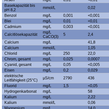
Basekapazität bis
mmol/L
0,02
pH 8,2
Benzol
mg/L
0,001
<0,001
Blei
mg/L
0,01
<0,01
Cadmium
mg/L
0,003
<0,001
mg/L
Calcitlösekapazität
5
2,4
CaCO(3)
Calcium
mg/L
41,8
Calcium
mmol/L
1,05
Chlorid
mg/L
250
22,0
Chrom, gesamt
mg/L
0,025
0,0007
Cyanid, gesamt
mg/L
0,05
<0,005
Eisen
mg/L
0,2
0,029
elektrische
µS/cm
2790
436
Leitfähigkeit (25°C)
Fluorid
mg/L
1,5
<0,05
Hydrogenkarbonat
mg/L
58
Kalium
mg/L
2,22
Kalium
mmol/L
0,06
Magnesium
mg/L
14,0