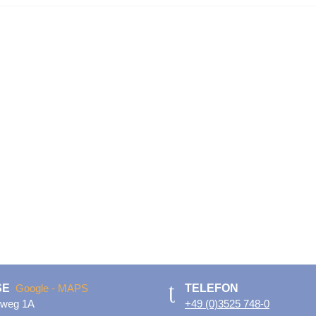
SE
Google - MAPS
TELEFON
rrweg 1A
+49 (0)3525 748-0